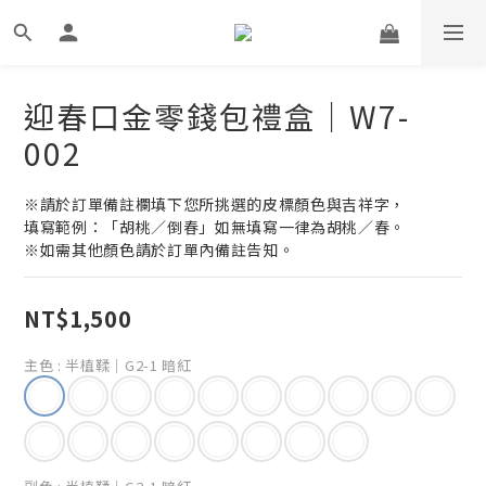
迎春口金零錢包禮盒｜W7-
002
※請於訂單備註欄填下您所挑選的皮標顏色與吉祥字，
填寫範例：「胡桃／倒春」如無填寫一律為胡桃／春。
※如需其他顏色請於訂單內備註告知。
NT$1,500
主色
: 半植鞣｜G2-1 暗紅