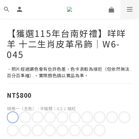
【獲選115年台南好禮】咩咩
羊 十二生肖皮革吊飾｜W6-
045
．照片經過調色會有些許色差，色卡表較為接近（但依然無法
百分百準確），實際顏色請以實品為準。
NT$800
規格一（主色）
: 半植鞣｜G2-1 暗紅