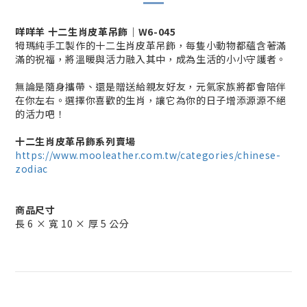
咩咩羊 十二生肖皮革吊飾｜W6-045
牳瑪純手工製作的十二生肖皮革吊飾，每隻小動物都蘊含著滿
滿的祝福，將溫暖與活力融入其中，成為生活的小小守護者。
無論是隨身攜帶、還是贈送給親友好友，元氣家族將都會陪伴
在你左右。選擇你喜歡的生肖，讓它為你的日子增添源源不絕
的活力吧！
十二生肖皮革吊飾
系列賣場
https://www.mooleather.com.tw/categories/chinese-
zodiac
商品尺寸
長 6 × 寬 10 × 厚 5 公分