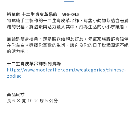
裕鼠鼠 十二生肖皮革吊飾｜W6-045
牳瑪純手工製作的十二生肖皮革吊飾，每隻小動物都蘊含著滿
滿的祝福，將溫暖與活力融入其中，成為生活的小小守護者。
無論是隨身攜帶、還是贈送給親友好友，元氣家族將都會陪伴
在你左右。選擇你喜歡的生肖，讓它為你的日子增添源源不絕
的活力吧！
十二生肖皮革吊飾
系列賣場
https://www.mooleather.com.tw/categories/chinese-
zodiac
商品尺寸
長 6 × 寬 10 × 厚 5 公分