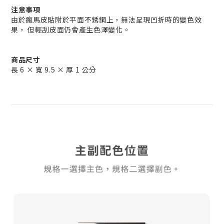
注意事項
由於瘋馬皮貼附於平面不銹鋼上，無法呈現凹折時的變色效
果， 但輕刮皮面仍會產生色澤變化。
商品尺寸
長 6 × 寬 9.5 × 厚 1 公分