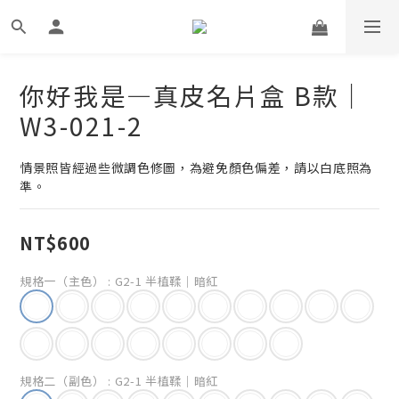
你好我是—真皮名片盒 B款｜
W3-021-2
情景照皆經過些微調色修圖，為避免顏色偏差，請以白底照為
準。
NT$600
規格一（主色）
: G2-1 半植鞣｜暗紅
規格二（副色）
: G2-1 半植鞣｜暗紅