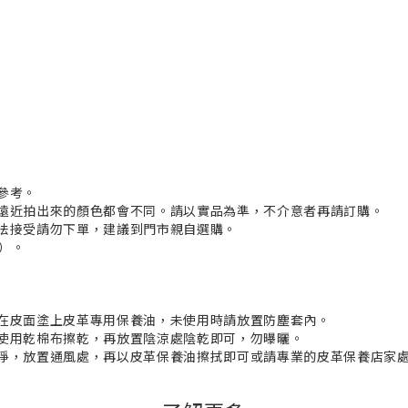
參考。
及遠近拍出來的顏色都會不同。請以實品為準，不介意者再請訂購。
無法接受請勿下單，建議到門市親自選購。
日）。
期在皮面塗上皮革專用保養油，未使用時請放置防塵套內。
請使用乾棉布擦乾，再放置陰涼處陰乾即可，勿曝曬。
乾凈，放置通風處，再以皮革保養油擦拭即可或請專業的皮革保養店家