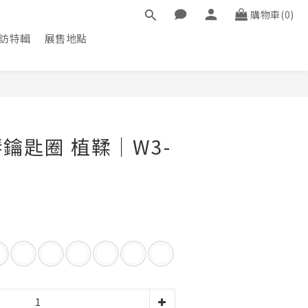
購物車(0)
訪特輯
展售地點
立即購買
鑰匙圈 植鞣｜W3-