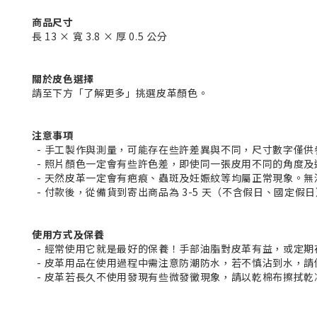
商品尺寸
長 13 × 寬 3.8 × 厚 0.5 公分
關於皮色選擇
請至下方「了解更多」挑選皮革顏色。
注意事項
- 手工製作與測量，可能存在些許差異與不同，尺寸數字僅供
- 照片顏色一定會有些許色差，即使同一張皮用不同的角度
- 天然皮革一定會有疤痕、蟲斑及妊娠紋等均屬正常現象。
- 付款後，從備貨到寄出商品為 3-5 天（不含假日、國定假
使用方式及保養
- 經常使用它就是最好的保養！手部油脂對皮革有益，或定
- 皮革用品在使用過程中需注意防潮防水，若不慎沾到水，
- 皮革若長久不使用發現有些微發黴現象，請以乾棉布擦拭