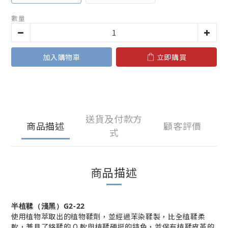
數量
加入購物車
立即購買
送貨及付款方
商品描述
顧客評價
式
商品描述
半植鞣（淺黑）G2-22
使用植物萃取出的植物鞣劑，並經過苯染鞣製，比全植鞣柔
軟，兼具了鉻鞣的 Q 軟與植鞣硬挺的特色，並保有植鞣皮革的