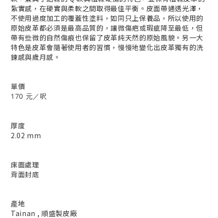
紮實感，在硬實與柔軟之間取得最佳平衡。皮面帶通透光澤，
不使用過度加工的覆蓋性塗料，如同只上保養品，所以使用的
原始皮革都必須是最高品質的，讓微傷疤或瑕疵降至最低，但
帶有些微的自然傷痕也保留了皮革純天然的原始風貌。另一大
特色是皮革會隨著使用者的習慣，慢慢地變化出皮革獨有的洗
鍊感與歲月感。
單價
170 元／呎
厚度
2.02 mm
床面處理
背面封底
產地
Tainan , 順盛製皮廠