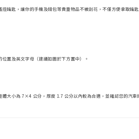
遙控鑰匙，讓你的手機及錢包等貴重物品不被刮花，不僅方便拿取鑰匙
的位置及英文字母（建議如圖於下方置中）。
小為 7×4 公分，厚度 1.7 公分以內較為合適，並確認您的汽車