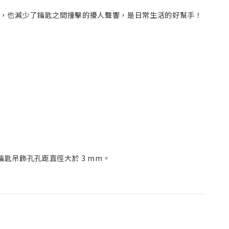
，也減少了鑰匙之間撞擊的擾人聲響，是日常生活的好幫手！
鑰匙吊飾孔孔距直徑大於 3 mm。