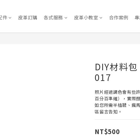
配件
皮革訂購
各式服務
皮革小教室
合作案例
專
DIY材料包
017
照片經過調色會有些
百分百準確），實際
如您所需半植鞣、瘋
區留言告知。
NT$500