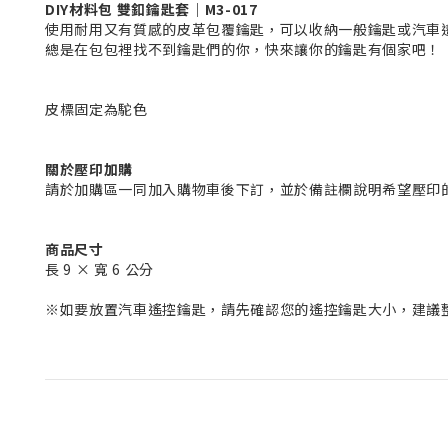
DIY材料包 雙釦鑰匙套｜M3-017
使用耐用又有質感的皮革包覆鑰匙，可以收納一般鑰匙或汽車
總是在包包裡找不到鑰匙們的你，快來讓你的鑰匙有個家吧！
皮標固定為駝色
關於壓印加購
請於加購區一同加入購物車後下訂，並於備註欄說明希望壓印
商品尺寸
長 9 × 寬 6 公分
※如要放置汽車遙控鑰匙，請先確認您的遙控鑰匙大小，建議整體大