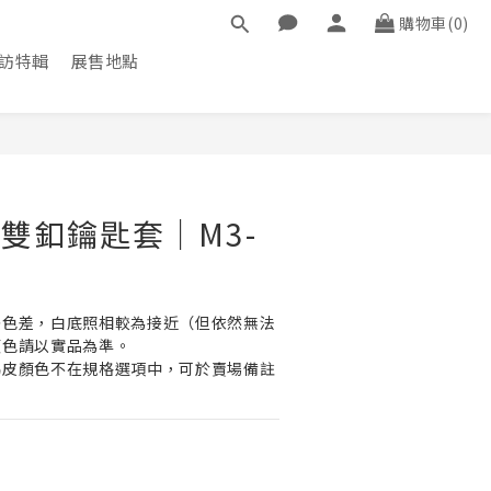
購物車(0)
訪特輯
展售地點
立即購買
 雙釦鑰匙套｜M3-
許色差，白底照相較為接近（但依然無法
顏色請以實品為準。
馬皮顏色不在規格選項中，可於賣場備註