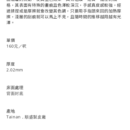
格，其表面有特殊的畫痕且色澤較深沉，手感真皮感較強，經
過揉捏或是摩擦就會改變其色調，只要用手指頭來回的加熱摩
擦，淺層的刮痕就可以馬上不見，且隨時間的推移越用越有光
澤。
單價
160元／呎
厚度
2.02mm
床面處理
背面封底
產地
Tainan , 順盛製皮廠