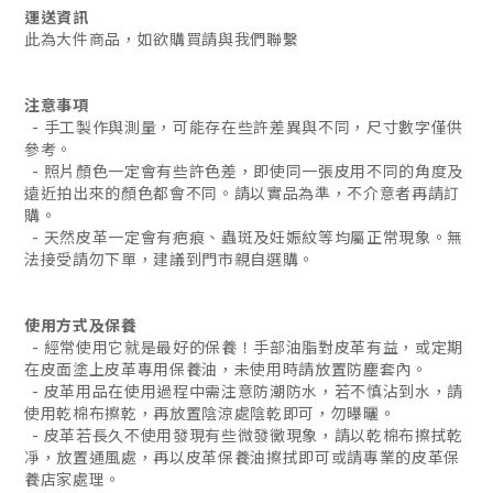
運送資訊
此為大件商品，如欲購買請與我們聯繫
注意事項
- 手工製作與測量，可能存在些許差異與不同，尺寸數字僅供
參考。
- 照片顏色一定會有些許色差，即使同一張皮用不同的角度及
遠近拍出來的顏色都會不同。請以實品為準，不介意者再請訂
購。
- 天然皮革一定會有疤痕、蟲斑及妊娠紋等均屬正常現象。無
法接受請勿下單，建議到門市親自選購。
使用方式及保養
- 經常使用它就是最好的保養！手部油脂對皮革有益，或定期
在皮面塗上皮革專用保養油，未使用時請放置防塵套內。
- 皮革用品在使用過程中需注意防潮防水，若不慎沾到水，請
使用乾棉布擦乾，再放置陰涼處陰乾即可，勿曝曬。
- 皮革若長久不使用發現有些微發黴現象，請以乾棉布擦拭乾
凈，放置通風處，再以皮革保養油擦拭即可或請專業的皮革保
養店家處理。