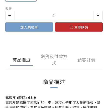
數量
加入購物車
立即購買
送貨及付款方
商品描述
顧客評價
式
商品描述
瘋馬皮 (暗紅) G3-9
瘋馬皮是指擦了瘋馬油的牛皮，製程中使用了大量的油蠟，藉
由油蠟的流動，使其生色效果。具有粗曠、結實、隨性的風