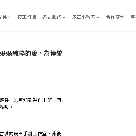
配件
皮革訂購
各式服務
皮革小教室
合作案例
專
媽媽純粹的愛，為傳統
縫製一無所知到製作出第一個
溫暖。
古城的皮革手縫工作室，背後