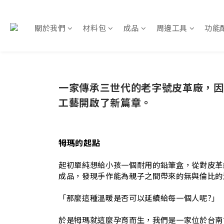
關於我們
材料包
成品
周邊工具
功能
一家傳承三世代的老字號皮革廠，因
工藝開啟了新篇章。
牳瑪的起點
起初單純想給小孩一個耐用的鉛筆盒，從對皮革
成品，發現手作能為親子之間帶來的無與倫比的
「那麼這種溫暖是否可以延續給每一個人呢?」
於是牳瑪就這麼孕育而生，我們是一家位於台南