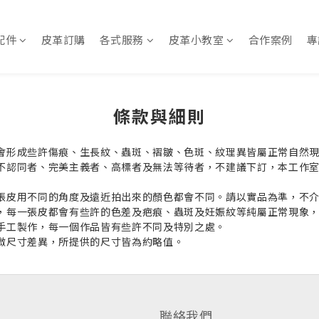
配件
皮革訂購
各式服務
皮革小教室
合作案例
專
條款與細則
會形成些許傷痕、生長紋、蟲斑、褶皺、色斑、紋理異皆屬正常自然
不認同者、完美主義者、高標者及無法等待者，不建議下訂，本工作
張皮用不同的角度及遠近拍出來的顏色都會不同。請以實品為準，不
，每一張皮都會有些許的色差及疤痕、蟲斑及妊娠紋等純屬正常現象
手工製作，每一個作品皆有些許不同及特別之處。
微尺寸差異，所提供的尺寸皆為約略值。
聯絡我們