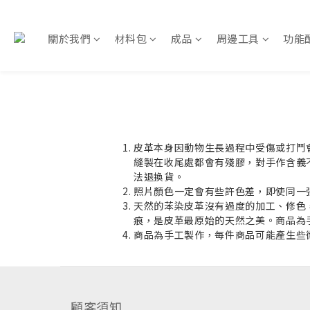
關於我們
材料包
成品
周邊工具
功能
皮革本身因動物生長過程中受傷或打鬥
縫製在收尾處都會有殘膠，對手作含義
法退換貨。
照片顏色一定會有些許色差，即使同一
天然的苯染皮革沒有過度的加工、修色
痕，是皮革最原始的天然之美。商品為
商品為手工製作，每件商品可能產生些
顧客須知