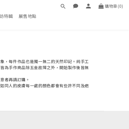
購物車(0)
訪特輯
展售地點
現象，每件作品也是獨一無二的天然印記。純手工
室皆為手作商品除五金故障之外，開始製作後皆無
介意者再請訂購。
，如同人的皮膚每一處的顏色都會有些許不同及疤